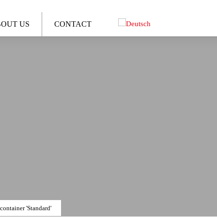
OUT US
CONTACT
container 'Standard'