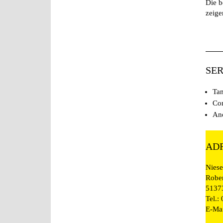
Die b
zeige
SE
Tan
Con
Ano
AD
Nies
Rober
5137
Tel.:
E-Ma