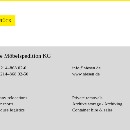
RÜCK
le Möbelspedition KG
 214–868 02-0
info@niesen.de
214–868 02-50
www.niesen.de
ny relocations
Private removals
ansports
Archive storage / Archiving
ouse logistics
Container hire & sales