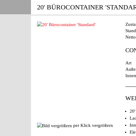
20' BÜROCONTAINER 'STANDAR
Zusta
Stand
Netto
CO
Art
Auße
Inne
WE
20'
La
Inn
per Klick vergrößern
Ele