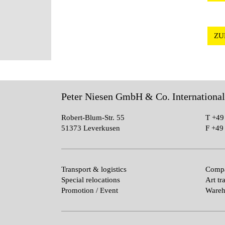
ZU
Peter Niesen GmbH & Co. Internationa
Robert-Blum-Str. 55
T
+49
51373 Leverkusen
F
+49 
Transport & logistics
Compa
Special relocations
Art tr
Promotion / Event
Wareh