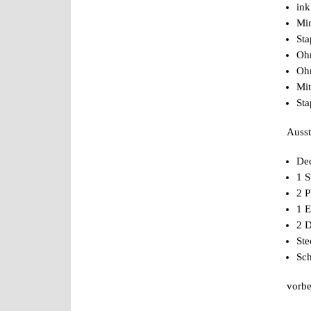
ink
Min
Sta
Ohn
Ohn
Mit
St
Ausst
De
1 S
2 P
1 
2 D
Ste
Sc
vorbe