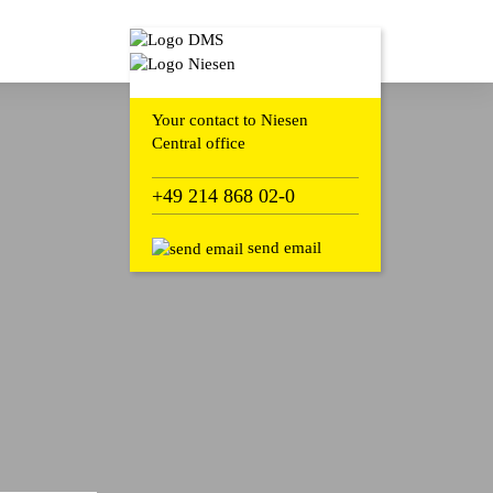
Your contact to Niesen
Central office
+49 214 868 02-0
send email