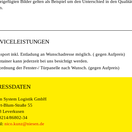
eigefügten Bilder gelten als Beispiel um den Unterschied in den Qualitä
n.
RVICELEISTUNGEN
sport inkl. Entladung an Wunschadresse möglich. ( gegen Aufpreis)
tainer kann jederzeit bei uns besichtigt werden.
rdnung der Fenster-/ Türpanelle nach Wunsch. (gegen Aufpreis)
RESSDATEN
en System Logistik GmbH
t-Blum-Straße 55
3 Leverkusen
 0214/86802-34
il:
nico.kunz@niesen.de