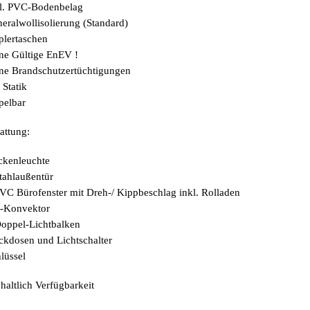
l. PVC-Bodenbelag
eralwollisolierung (Standard)
plertaschen
e Gültige EnEV !
e Brandschutzertüchtigungen
 Statik
apelbar
attung:
ckenleuchte
tahlaußentür
VC Bürofenster mit Dreh-/ Kippbeschlag inkl. Rolladen
E-Konvektor
oppel-Lichtbalken
ckdosen und Lichtschalter
hlüssel
haltlich Verfügbarkeit