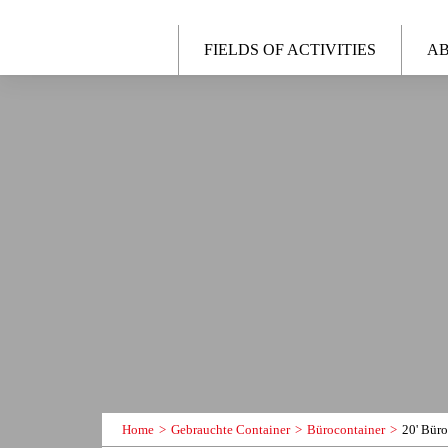
FIELDS OF ACTIVITIES
AB
Home
Gebrauchte Container
Bürocontainer
20' Büro