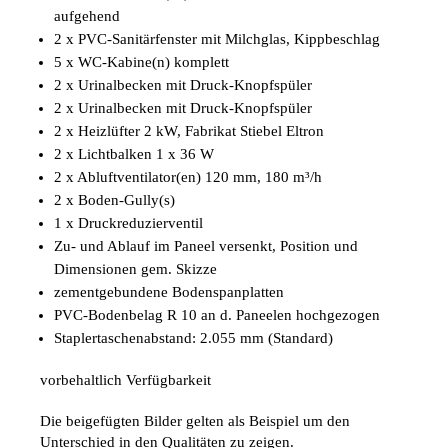
aufgehend
2 x PVC-Sanitärfenster mit Milchglas, Kippbeschlag
5 x WC-Kabine(n) komplett
2 x Urinalbecken mit Druck-Knopfspüler
2 x Urinalbecken mit Druck-Knopfspüler
2 x Heizlüfter 2 kW, Fabrikat Stiebel Eltron
2 x Lichtbalken 1 x 36 W
2 x Abluftventilator(en) 120 mm, 180 m³/h
2 x Boden-Gully(s)
1 x Druckreduzierventil
Zu- und Ablauf im Paneel versenkt, Position und
Dimensionen gem. Skizze
zementgebundene Bodenspanplatten
PVC-Bodenbelag R 10 an d. Paneelen hochgezogen
Staplertaschenabstand: 2.055 mm (Standard)
vorbehaltlich Verfügbarkeit
Die beigefügten Bilder gelten als Beispiel um den
Unterschied in den Qualitäten zu zeigen.