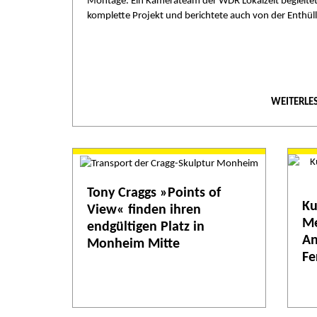
Montage. Ein Kamerateam der WDR Lokalzeit begleite
komplette Projekt und berichtete auch von der Enthül
WEITERLE
Tony Craggs »Points of
Ku
View« finden ihren
Me
endgültigen Platz in
An
Monheim Mitte
Fe