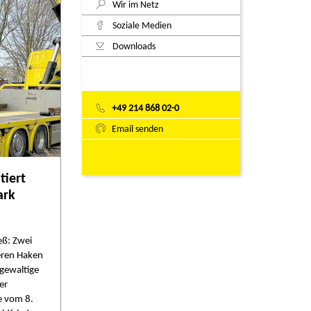
Wir im Netz
Soziale Medien
Downloads
+49 214 868 02-0
Email senden
tiert
ark
eß: Zwei
eren Haken
 gewaltige
er
e vom 8.