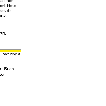
ldfrieden
ezialisierte
abe, die
rt zu
ESEN
ht Buch
te