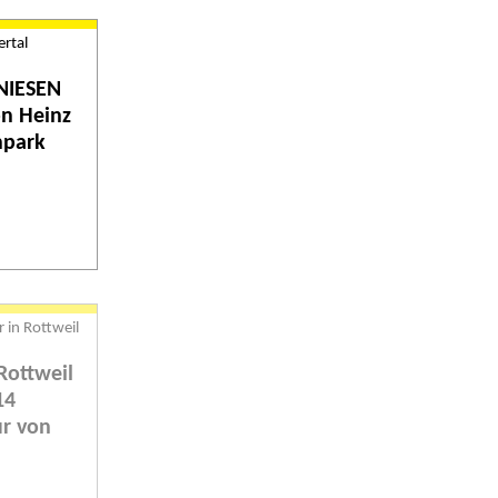
NIESEN
on Heinz
npark
Rottweil
14
ur von