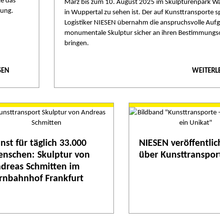
te das
März bis zum 10. August 2025 im Skulpturenpark Wa
lung.
in Wuppertal zu sehen ist. Der auf Kunsttransporte sp
Logistiker NIESEN übernahm die anspruchsvolle Aufg
monumentale Skulptur sicher an ihren Bestimmungso
bringen.
SEN
WEITERL
nst für täglich 33.000
NIESEN veröffentlic
nschen: Skulptur von
über Kunsttranspor
dreas Schmitten im
rnbahnhof Frankfurt