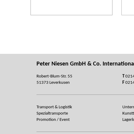
Peter Niesen GmbH & Co. Internationa
Robert-Blum-Str. 55
T
0214
51373 Leverkusen
F
0214
Transport & Logistik
Unte
Spezialtransporte
Kunst
Promotion / Event
Lagerl