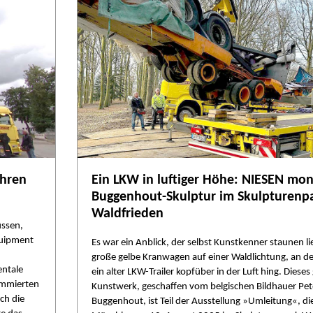
ihren
Ein LKW in luftiger Höhe: NIESEN mon
Buggenhout-Skulptur im Skulpturenp
Waldfrieden
ssen,
quipment
Es war ein Anblick, der selbst Kunstkenner staunen li
große gelbe Kranwagen auf einer Waldlichtung, an d
entale
ein alter LKW-Trailer kopfüber in der Luft hing. Dieses
ommierten
Kunstwerk, geschaffen vom belgischen Bildhauer Pet
ch die
Buggenhout, ist Teil der Ausstellung »Umleitung«, di