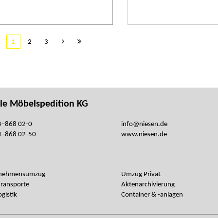
1
2
3
le Möbelspedition KG
–868 02-0
info@niesen.de
–868 02-50
www.niesen.de
rnehmensumzug
Umzug Privat
transporte
Aktenarchivierung
ogistik
Container & -anlagen