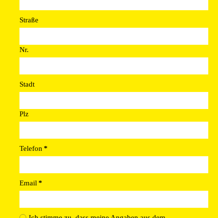
Straße
Nr.
Stadt
Plz
Telefon
*
Email
*
Ich stimme zu, dass meine Angaben aus dem