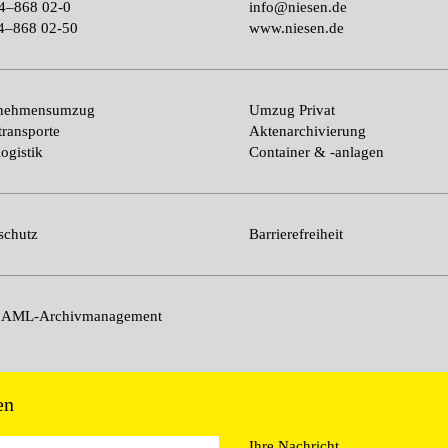
4–868 02-0
info@niesen.de
4–868 02-50
www.niesen.de
rnehmensumzug
Umzug Privat
transporte
Aktenarchivierung
ogistik
Container & -anlagen
schutz
Barrierefreiheit
n AML-Archivmanagement
en
Ihre Nachricht