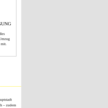
GUNG
lles
 Umzug
mit.
uptstadt
ch
– zudem