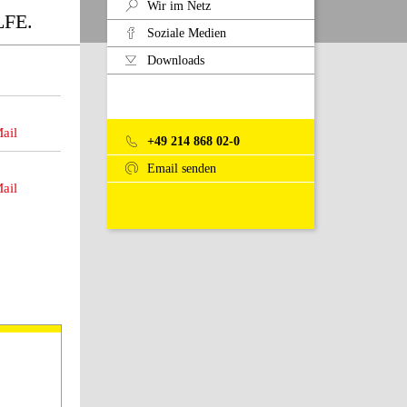
Wir im Netz
FE.
Soziale Medien
Downloads
ail
+49 214 868 02-0
Email senden
ail