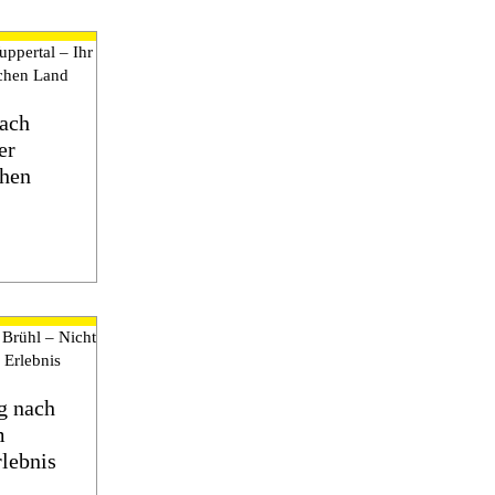
ach
er
chen
g nach
m
rlebnis