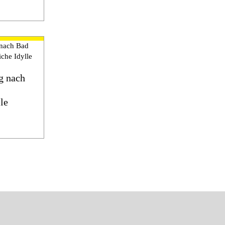
g nach
lle