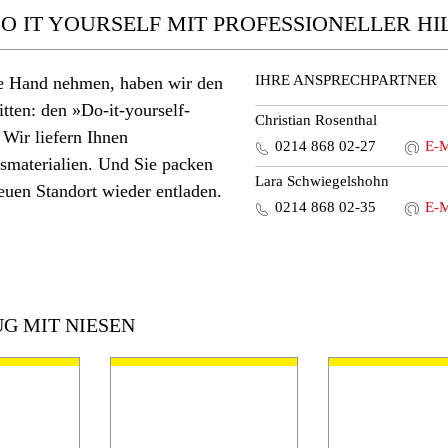
 IT YOURSELF MIT PROFESSIONELLER HIL
IHRE ANSPRECHPARTNER
 die Hand nehmen, haben wir den
tten: den »Do-it-yourself-
Christian Rosenthal
Wir liefern Ihnen
0214 868 02-27
E-M
smaterialien. Und Sie packen
Lara Schwiegelshohn
euen Standort wieder entladen.
0214 868 02-35
E-M
!
G MIT NIESEN