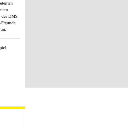
etenten
amten
n der DMS
f-Freunde
 an.
piel