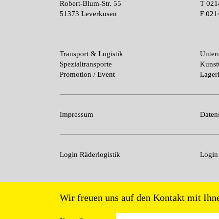
Robert-Blum-Str. 55
T
021
51373 Leverkusen
F
021
Transport & Logistik
Unte
Spezialtransporte
Kunst
Promotion / Event
Lagerl
Impressum
Daten
Login Räderlogistik
Logi
Wir freuen uns auf den Kontakt mit Ihn