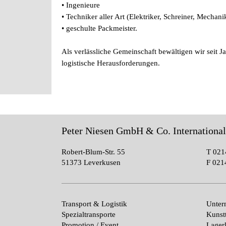
• Ingenieure
• Techniker aller Art (Elektriker, Schreiner, Mechanik
• geschulte Packmeister.
Als verlässliche Gemeinschaft bewältigen wir seit J
logistische Herausforderungen.
Peter Niesen GmbH & Co. Internationa
Robert-Blum-Str. 55
T
021
51373 Leverkusen
F
021
Transport & Logistik
Unte
Spezialtransporte
Kunst
Promotion / Event
Lagerl