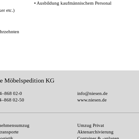
• Ausbildung kaufmännischem Personal
er etc.)
ahrzehnten
le Möbelspedition KG
4–868 02-0
info@niesen.de
4–868 02-50
www.niesen.de
rnehmensumzug
Umzug Privat
transporte
Aktenarchivierung
ogistik
Container & -anlagen