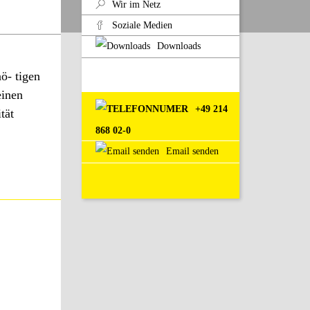
Wir im Netz
Soziale Medien
Downloads
̈- tigen
einen
+49 214
ät
868 02-0
Email senden