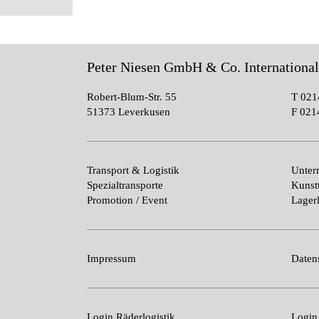
Peter Niesen GmbH & Co. Internationa
Robert-Blum-Str. 55
T
021
51373 Leverkusen
F
021
Transport & Logistik
Unte
Spezialtransporte
Kunst
Promotion / Event
Lagerl
Impressum
Daten
Login Räderlogistik
Logi