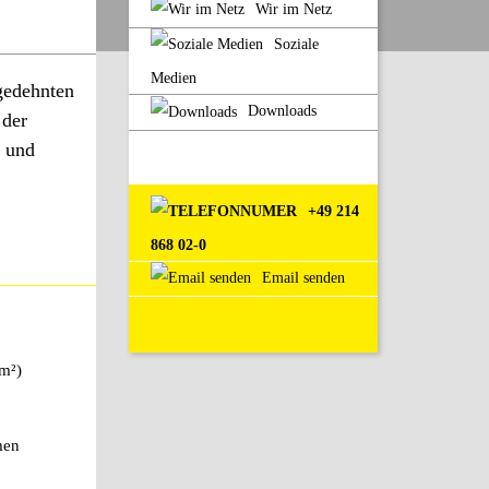
Wir im Netz
Soziale
Medien
gedehnten
Downloads
 der
n und
+49 214
868 02-0
Email senden
 m²)
men