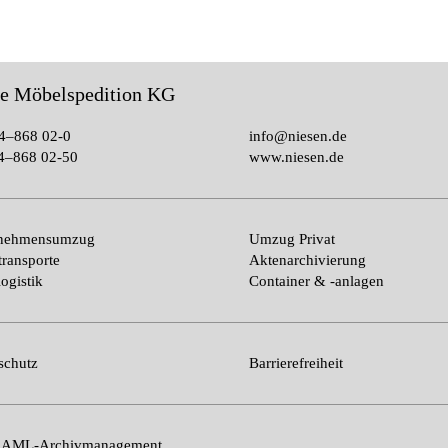
le Möbelspedition KG
4–868 02-0
info@niesen.de
4–868 02-50
www.niesen.de
rnehmensumzug
Umzug Privat
transporte
Aktenarchivierung
ogistik
Container & -anlagen
schutz
Barrierefreiheit
n AML-Archivmanagement