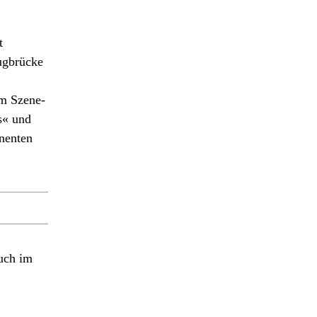
t
ugbrücke
om Szene-
s« und
inenten
uch im