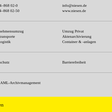
4–868 02-0
info@niesen.de
4–868 02-50
www.niesen.de
rnehmensumzug
Umzug Privat
transporte
Aktenarchivierung
ogistik
Container & -anlagen
schutz
Barrierefreiheit
n AML-Archivmanagement
en