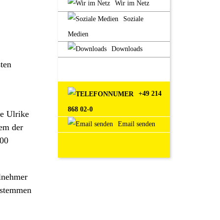
Wir im Netz
Soziale
Medien
Downloads
sten
+49 214
868 02-0
e Ulrike
Email senden
nem der
500
ilnehmer
enstemmen