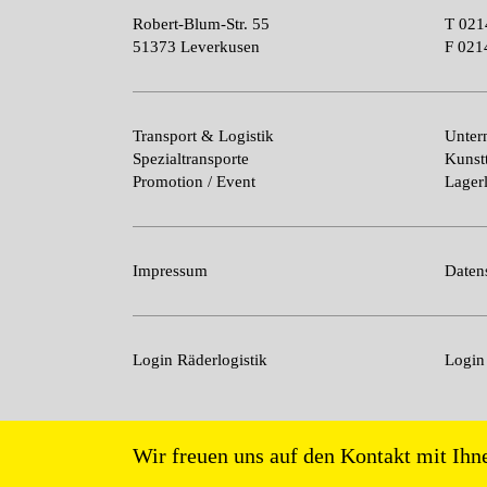
Robert-Blum-Str. 55
T
021
51373 Leverkusen
F
021
Transport & Logistik
Unte
Spezialtransporte
Kunst
Promotion / Event
Lagerl
Impressum
Daten
Login Räderlogistik
Logi
Wir freuen uns auf den Kontakt mit Ihn