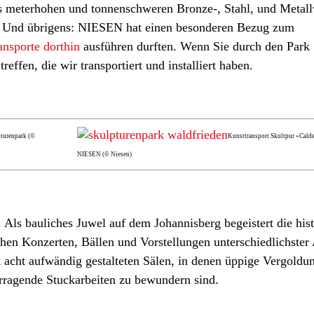
eils meterhohen und tonnenschweren Bronze-, Stahl, und Metal
r. Und übrigens: NIESEN hat einen besonderen Bezug zum
ansporte dorthin
ausführen durften. Wenn Sie durch den Park
effen, die wir transportiert und installiert haben.
turenpark (©
Kunsttransport Skultpur »Cald
NIESEN (© Niesen)
 Als bauliches Juwel auf dem Johannisberg begeistert die his
hen Konzerten, Bällen und Vorstellungen unterschiedlichster 
t acht aufwändig gestalteten Sälen, in denen üppige Vergoldu
orragende Stuckarbeiten zu bewundern sind.