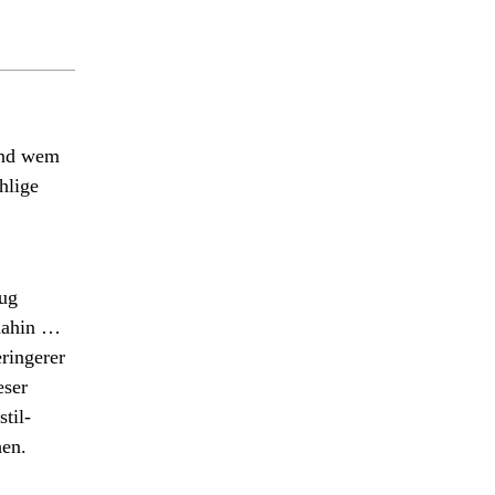
 Und wem
hlige
zug
 dahin …
ringerer
eser
til-
hen.