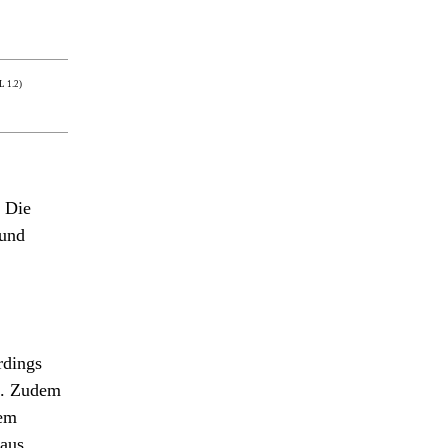
 1.2)
. Die
 und
rdings
ch. Zudem
dem
haus