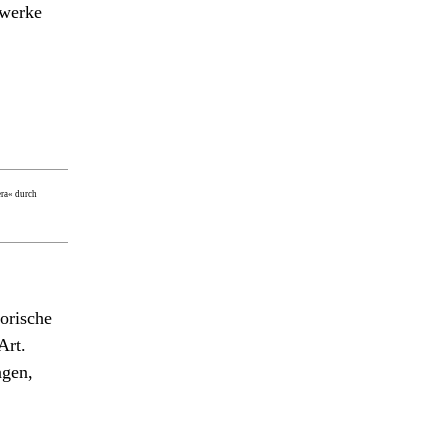
lwerke
era« durch
torische
Art.
ngen,