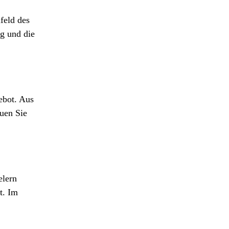
feld des
g und die
ebot. Aus
auen Sie
elern
t. Im