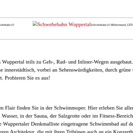
webebahn (©
Schwebebahn (© Mbdortmund, GFDL
 Wuppertal teils zu Geh-, Rad- und Inliner-Wegen ausgebaut
se innerstädtisch, vorbei an Sehenswürdigkeiten, durch grüne
. Probieren Sie es aus!
 Flair finden Sie in der Schwimmoper. Hier erleben Sie alle
m Wasser, in der Sauna, der Salzgrotte oder im Fitness-Berei
 die Wuppertaler Denkmalliste eingetragene Schwimmbad auf 
eren Architektur, die mit ihren Tribünen auch an ein Konzert