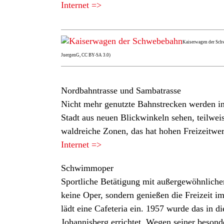
Internet =>
Kaiserwagen der Sch
JuergenG, CC BY-SA 3.0)
Nordbahntrasse und Sambatrasse
Nicht mehr genutzte Bahnstrecken werden in
Stadt aus neuen Blickwinkeln sehen, teilwei
waldreiche Zonen, das hat hohen Freizeitwert
Internet =>
Schwimmoper
Sportliche Betätigung mit außergewöhnlichem
keine Oper, sondern genießen die Freizeit i
lädt eine Cafeteria ein. 1957 wurde das in
Johannisberg errichtet. Wegen seiner besond