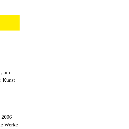
l, um
r Kunst
. 2006
wie Werke