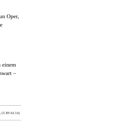
nun Oper,
he
n einem
nwart –
, CC BY-SA 3.0)