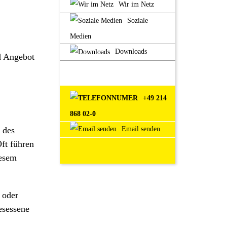
Wir im Netz
Soziale
Medien
Downloads
d Angebot
+49 214
!
868 02-0
Email senden
 des
ft führen
iesem
 oder
esessene