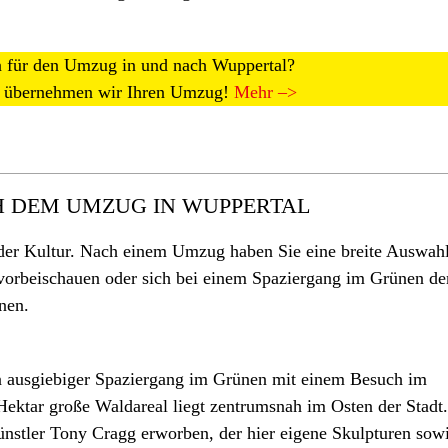
 für den Umzug in und nach Wuppertal?
e übernehmen wir Ihren Umzug!
Mehr –>
 DEM UMZUG IN WUPPERTAL
 der Kultur. Nach einem Umzug haben Sie eine breite Auswah
 vorbeischauen oder sich bei einem Spaziergang im Grünen de
nen.
in ausgiebiger Spaziergang im Grünen mit einem Besuch im
ektar große Waldareal liegt zentrumsnah im Osten der Stadt
nstler Tony Cragg erworben, der hier eigene Skulpturen so